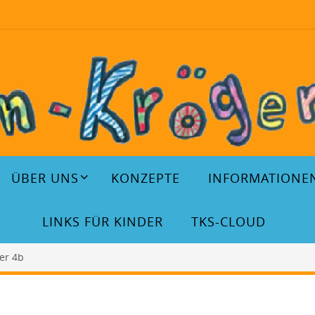
ÜBER UNS
KONZEPTE
INFORMATIONE
LINKS FÜR KINDER
TKS-CLOUD
er 4b