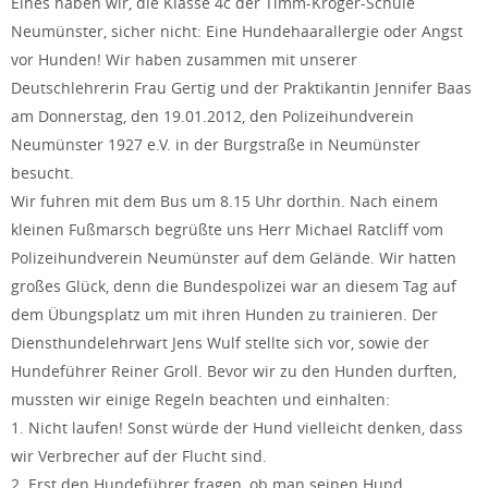
Eines haben wir, die Klasse 4c der Timm-Kröger-Schule
Neumünster, sicher nicht: Eine Hundehaarallergie oder Angst
vor Hunden! Wir haben zusammen mit unserer
Deutschlehrerin Frau Gertig und der Praktikantin Jennifer Baas
am Donnerstag, den 19.01.2012, den Polizeihundverein
Neumünster 1927 e.V. in der Burgstraße in Neumünster
besucht.
Wir fuhren mit dem Bus um 8.15 Uhr dorthin. Nach einem
kleinen Fußmarsch begrüßte uns Herr Michael Ratcliff vom
Polizeihundverein Neumünster auf dem Gelände. Wir hatten
großes Glück, denn die Bundespolizei war an diesem Tag auf
dem Übungsplatz um mit ihren Hunden zu trainieren. Der
Diensthundelehrwart Jens Wulf stellte sich vor, sowie der
Hundeführer Reiner Groll. Bevor wir zu den Hunden durften,
mussten wir einige Regeln beachten und einhalten:
1. Nicht laufen! Sonst würde der Hund vielleicht denken, dass
wir Verbrecher auf der Flucht sind.
2. Erst den Hundeführer fragen, ob man seinen Hund