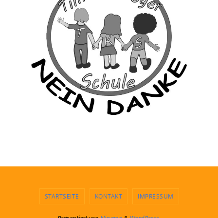
STARTSEITE
KONTAKT
IMPRESSUM
Präsentiert von
Nirvana
&
WordPress.