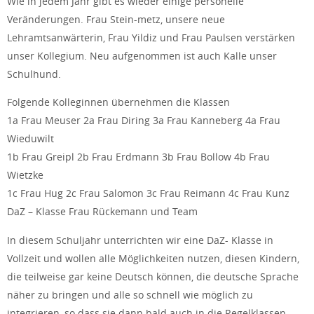
Wie in jedem Jahr gibt es wieder einige personelle
Veränderungen. Frau Stein-metz, unsere neue
Lehramtsanwärterin, Frau Yildiz und Frau Paulsen verstärken
unser Kollegium. Neu aufgenommen ist auch Kalle unser
Schulhund.
Folgende Kolleginnen übernehmen die Klassen
1a Frau Meuser 2a Frau Diring 3a Frau Kanneberg 4a Frau
Wieduwilt
1b Frau Greipl 2b Frau Erdmann 3b Frau Bollow 4b Frau
Wietzke
1c Frau Hug 2c Frau Salomon 3c Frau Reimann 4c Frau Kunz
DaZ – Klasse Frau Rückemann und Team
In diesem Schuljahr unterrichten wir eine DaZ- Klasse in
Vollzeit und wollen alle Möglichkeiten nutzen, diesen Kindern,
die teilweise gar keine Deutsch können, die deutsche Sprache
näher zu bringen und alle so schnell wie möglich zu
integrieren, so dass sie dann bald auch in die Regelklassen