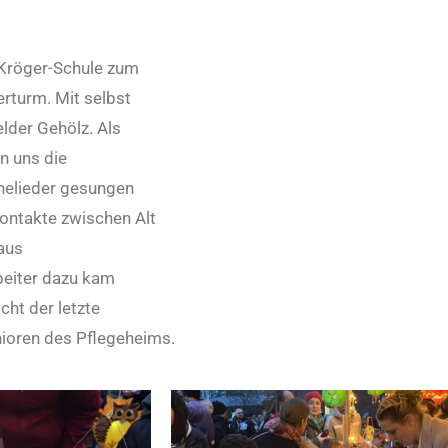
-Kröger-Schule zum
rturm. Mit selbst
lder Gehölz. Als
n uns die
nelieder gesungen
ntakte zwischen Alt
aus
beiter dazu kam
ht der letzte
ioren des Pflegeheims.